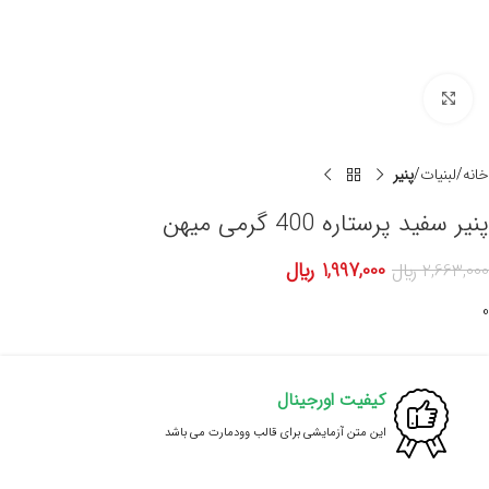
برای بزرگنمایی کلیک کنید
خانه
لبنیات
پنیر
پنیر سفید پرستاره 400 گرمی میهن
1,997,000
﷼
2,663,000
﷼
0
کیفیت اورجینال
این متن آزمایشی برای قالب وودمارت می باشد