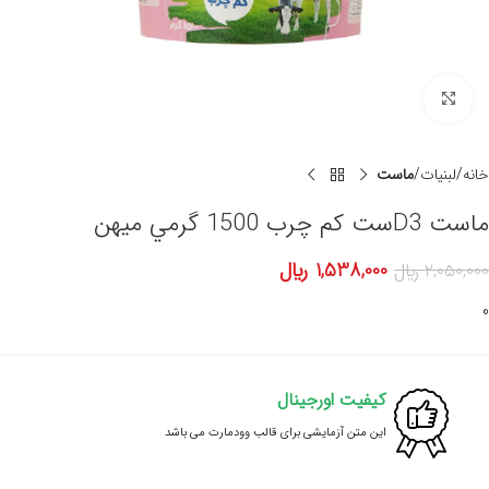
برای بزرگنمایی کلیک کنید
خانه
لبنیات
ماست
ماست D3ست کم چرب 1500 گرمي میهن
1,538,000
﷼
2,050,000
﷼
0
کیفیت اورجینال
این متن آزمایشی برای قالب وودمارت می باشد