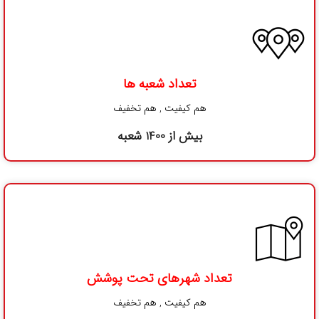
4,434,000
﷼
ماست همزده پرچرب 2000 گرمی میهن
3,104,000
﷼
تعداد شعبه ها
هم کیفیت , هم تخفیف
بیش از 1400 شعبه