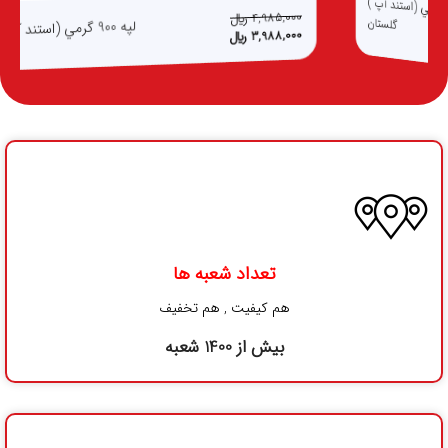
آپ )
ان
4,985,000
﷼
لپه 900 گرمي (استند آپ) گلستان
3,988,000
﷼
تعداد شعبه ها
هم کیفیت , هم تخفیف
بیش از 1400 شعبه